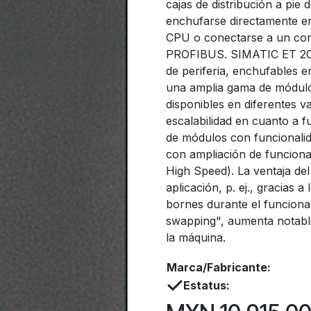
cajas de distribución a pi
enchufarse directamente e
CPU o conectarse a un con
PROFIBUS. SIMATIC ET 200
de periferia, enchufables e
una amplia gama de módul
disponibles en diferentes v
escalabilidad en cuanto a f
de módulos con funcionalid
con ampliación de funciona
High Speed). La ventaja del
aplicación, p. ej., gracias 
bornes durante el funciona
swapping", aumenta notable
la máquina.
Marca/Fabricante:
Estatus: