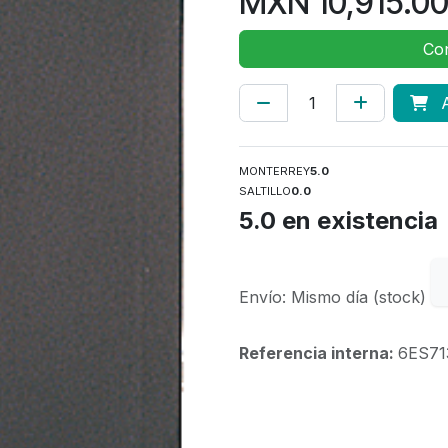
MXN
10,915.0
Con
A
MONTERREY
5.0
SALTILLO
0.0
5.0
en existencia
Envío: Mismo día (stock)
Referencia interna:
6ES71