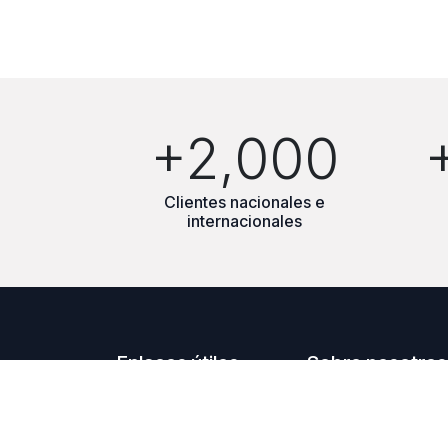
+2,000
Clientes nacionales e
internacionales
Enlaces útiles
Sobre nosotros
Inicio
Somos Una Empre
Sobre nosotros
Automatizacion in