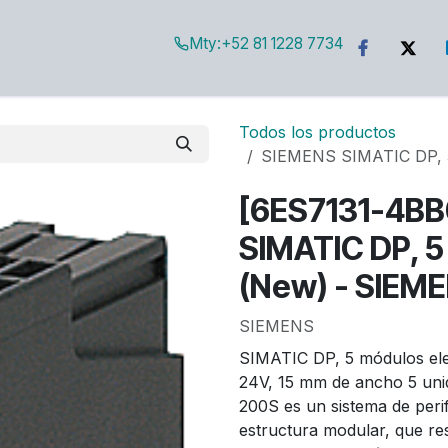
Mty:
+52 81 1228 7734
g
Todos los productos
SIEMENS SIMATIC DP, 5
[6ES7131-4B
SIMATIC DP, 5
(New) - SIEM
SIEMENS
SIMATIC DP, 5 módulos ele
24V, 15 mm de ancho 5 uni
200S es un sistema de perif
estructura modular, que re