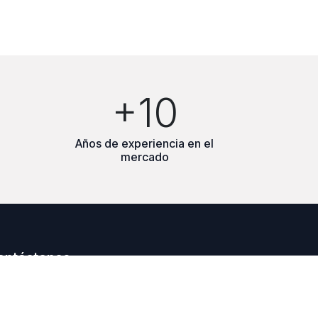
+10
Años de experiencia en el
mercado
ontáctenos
Contáctenos
siemens@grupomi.com.mx