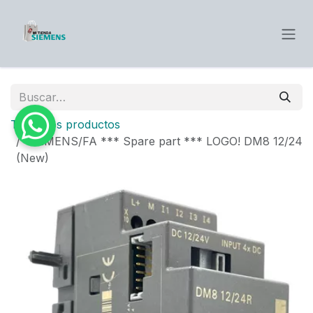
Ir al contenido
Todos los productos
SIEMENS/FA *** Spare part *** LOGO! DM8 12/24
(New)