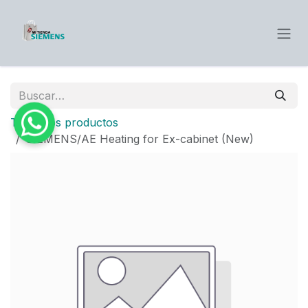
Ir al contenido
Todos los productos
SIEMENS/AE Heating for Ex-cabinet (New)