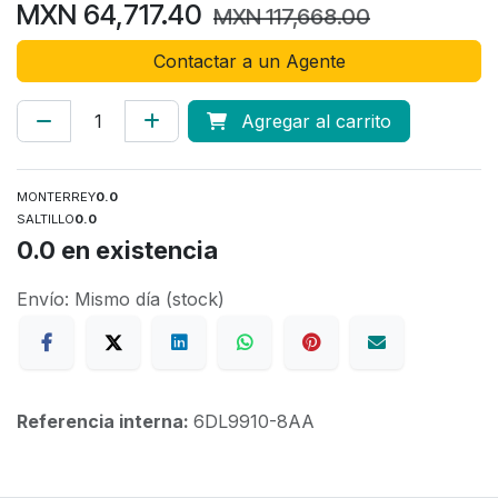
MXN
64,717.40
MXN
117,668.00
Contactar a un Agente
Agregar al carrito
MONTERREY
0.0
SALTILLO
0.0
0.0
en existencia
Envío: Mismo día (stock)
Referencia interna:
6DL9910-8AA