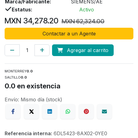
Marca/Fabricante:
SIEMENS/AE
Estatus:
Activo
MXN
34,278.20
MXN
62,324.00
Contactar a un Agente
Agregar al carrito
MONTERREY
0.0
SALTILLO
0.0
0.0
en existencia
Envío: Mismo día (stock)
Referencia interna:
6DL5423-8AX02-0YE0