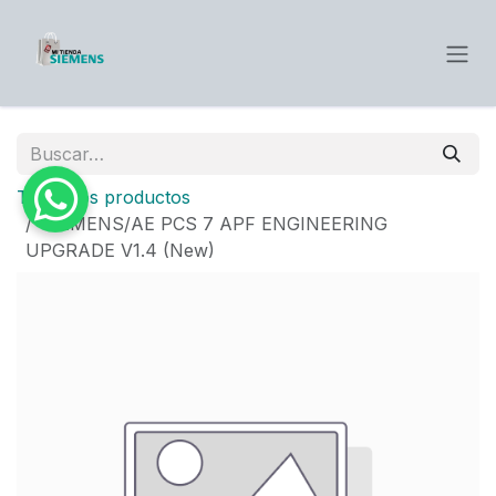
Ir al contenido
Todos los productos
SIEMENS/AE PCS 7 APF ENGINEERING
UPGRADE V1.4 (New)