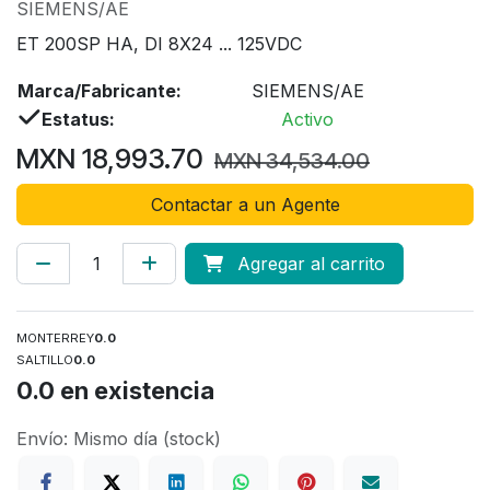
SIEMENS/AE
ET 200SP HA, DI 8X24 ... 125VDC
Marca/Fabricante:
SIEMENS/AE
Estatus:
Activo
MXN
18,993.70
MXN
34,534.00
Contactar a un Agente
Agregar al carrito
MONTERREY
0.0
SALTILLO
0.0
0.0
en existencia
Envío: Mismo día (stock)