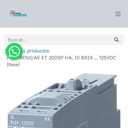
Ir al contenido
Todos los productos
SIEMENS/AE ET 200SP HA, DI 8X24 ... 125VDC
(New)