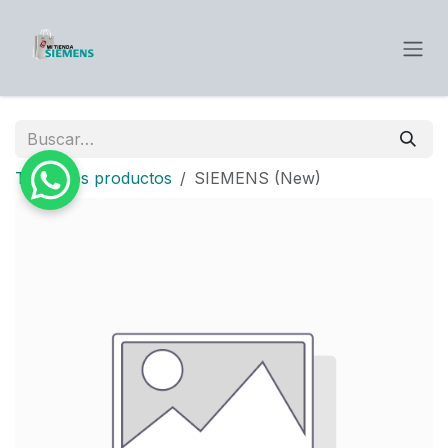
Ir al contenido
Todos los productos
SIEMENS (New)