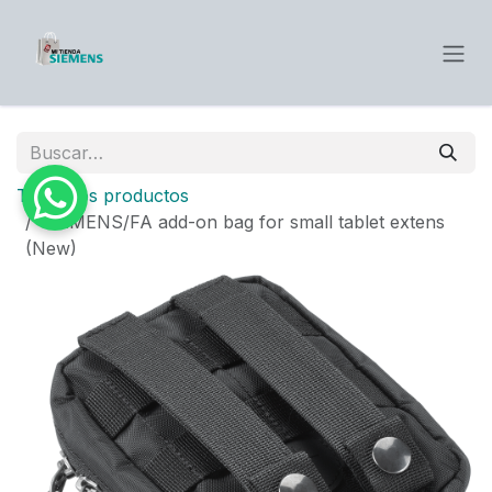
Ir al contenido
Todos los productos
SIEMENS/FA add-on bag for small tablet extens
(New)