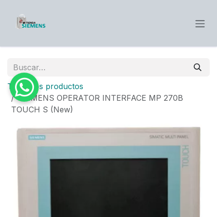
Ir al contenido
Todos los productos
SIEMENS OPERATOR INTERFACE MP 270B
TOUCH S (New)