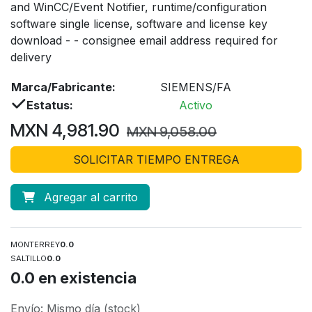
and WinCC/Event Notifier, runtime/configuration
software single license, software and license key
download - - consignee email address required for
delivery
Marca/Fabricante:
SIEMENS/FA
Estatus:
Activo
MXN
4,981.90
MXN
9,058.00
SOLICITAR TIEMPO ENTREGA
Agregar al carrito
MONTERREY
0.0
SALTILLO
0.0
0.0
en existencia
Envío: Mismo día (stock)