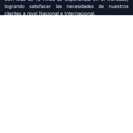
logrando satisfacer las necesidades de nuestros
clientes a nivel Nacional e Internacional.
Contáctenos
Contáctenos
siemens@grupomi.com.mx
+52 81 1228 7734
Derechos de autor G MONTERREY INDUSTRIAL
Con la tecnología de
- El mejor
Comercio
electrónico de código abierto