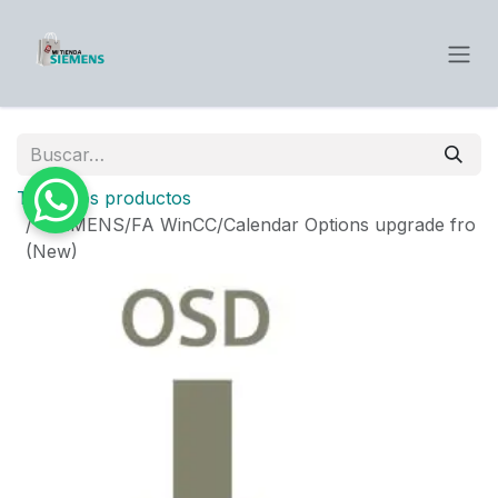
Ir al contenido
Todos los productos
SIEMENS/FA WinCC/Calendar Options upgrade fro
(New)