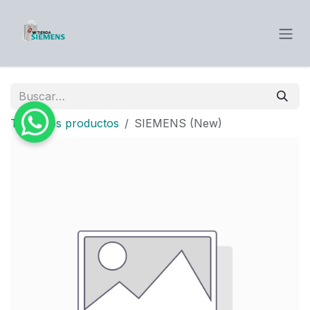
Ir al contenido
Todos los productos
SIEMENS (New)