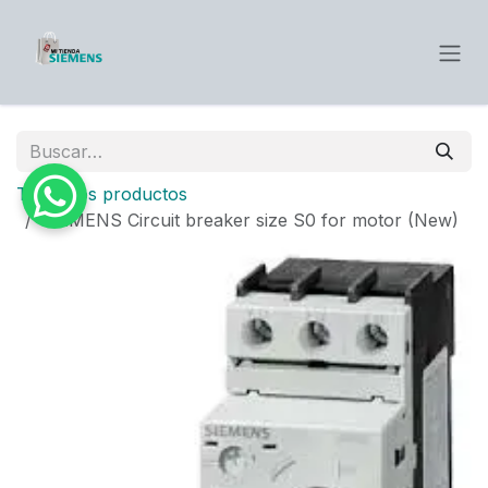
Ir al contenido
Todos los productos
SIEMENS Circuit breaker size S0 for motor (New)