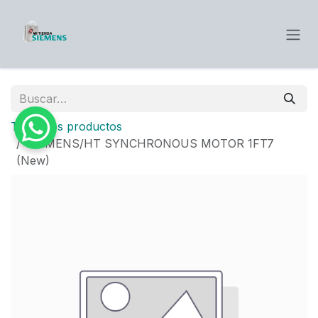
Ir al contenido
Todos los productos
SIEMENS/HT SYNCHRONOUS MOTOR 1FT7
(New)