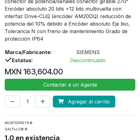
conector de potencia/señales conector girable 270°
Encóder absoluto 20 bits +12 bits multivuelta con
interfaz Drive-CLiQ (encóder AM20DQ) reducción de
potencia del 10% debido a Encóder absoluto Eje liso,
Tolerancia N con freno de mantenimiento Grado de
protección IP64
Marca/Fabricante:
SIEMENS
Estatus:
Descontinuado
MXN
163,604.00
Contactar a un Agente
Agregar al carrito
MONTERREY
1.0
SALTILLO
0.0
1.0
en existencia