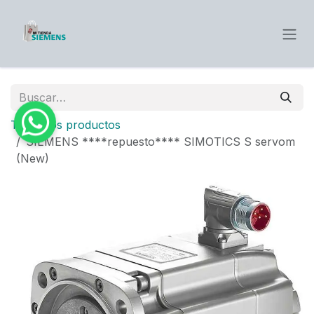
Ir al contenido
Todos los productos
SIEMENS ****repuesto**** SIMOTICS S servom
(New)