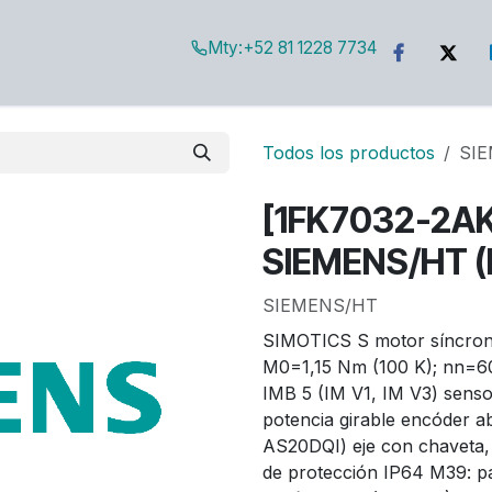
Mty:
+52 81 1228 7734
g
Todos los productos
SIE
[1FK7032-2A
SIEMENS/HT (
SIEMENS/HT
SIMOTICS S motor síncro
M0=1,15 Nm (100 K); nn=600
IMB 5 (IM V1, IM V3) sens
potencia girable encóder a
AS20DQI) eje con chaveta, 
de protección IP64 M39: p