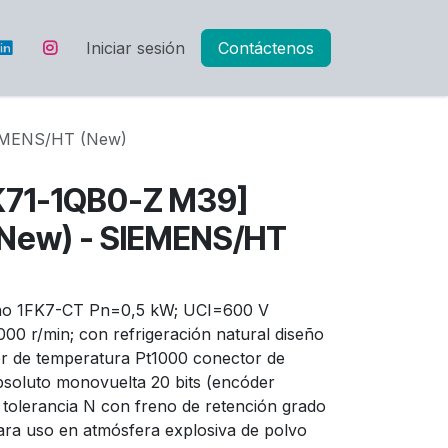
Iniciar sesión
Contáctenos
MENS/HT (New)
K71-1QB0-Z M39]
New) - SIEMENS/HT
no 1FK7-CT Pn=0,5 kW; UCI=600 V
0 r/min; con refrigeración natural diseño
or de temperatura Pt1000 conector de
bsoluto monovuelta 20 bits (encóder
tolerancia N con freno de retención grado
ara uso en atmósfera explosiva de polvo