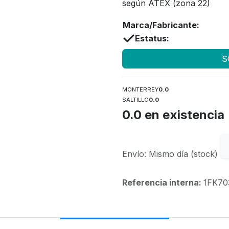
según ATEX (zona 22)
Marca/Fabricante:
Estatus:
S
MONTERREY
0.0
SALTILLO
0.0
0.0
en existencia
Envío: Mismo día (stock)
Referencia interna:
1FK70