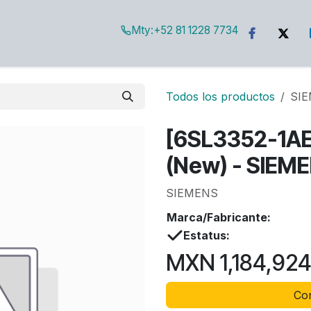
Mty:
+52 81 1228 7734
g
Todos los productos
SIE
[6SL3352-1AE
(New) - SIEM
SIEMENS
Marca/Fabricante:
Estatus:
MXN
1,184,92
Con