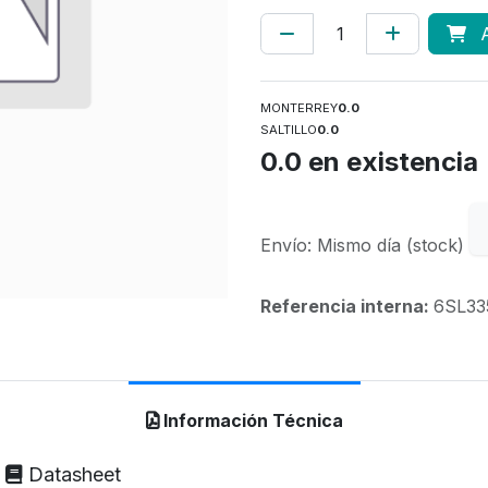
A
MONTERREY
0.0
SALTILLO
0.0
0.0
en existencia
Envío: Mismo día (stock)
Referencia interna:
6SL33
Información Técnica
Datasheet