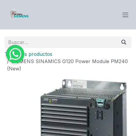
Ir al contenido
Todos los productos
SIEMENS SINAMICS G120 Power Module PM240
(New)