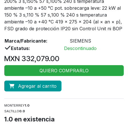
200% 3 s,150% 57 s,100% 240 s temperatura
ambiente –10 a +50 °C pot. sobrecarga leve: 22 kW al
150 % 3 s,110 % 57 s,100 % 240 s temperatura
ambiente –10 a +40 °C 419 × 275 × 204 (al × an × p),
FSD grado de protección IP20 sin Control Unit ni BOP
Marca/Fabricante:
SIEMENS
Estatus:
Descontinuado
MXN
332,079.00
QUIERO COMPRARLO
Agregar al carrito
MONTERREY
1.0
SALTILLO
0.0
1.0
en existencia