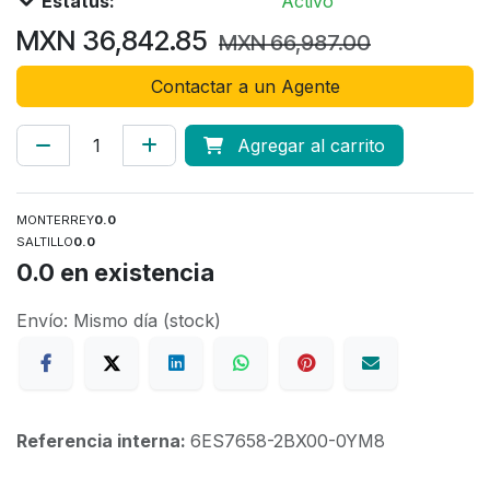
Estatus:
Activo
MXN
36,842.85
MXN
66,987.00
Contactar a un Agente
Agregar al carrito
MONTERREY
0.0
SALTILLO
0.0
0.0
en existencia
Envío: Mismo día (stock)
Referencia interna:
6ES7658-2BX00-0YM8