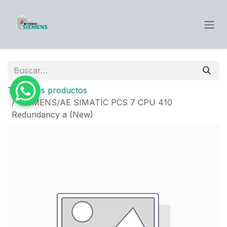
Ir al contenido
Todos los productos
SIEMENS/AE SIMATIC PCS 7 CPU 410
Redundancy a (New)