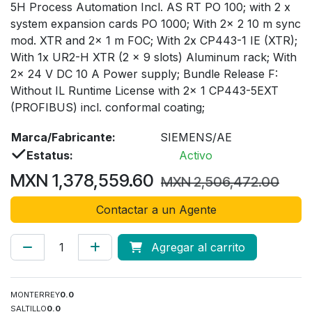
5H Process Automation Incl. AS RT PO 100; with 2 x
system expansion cards PO 1000; With 2x 2 10 m sync
mod. XTR and 2x 1 m FOC; With 2x CP443-1 IE (XTR);
With 1x UR2-H XTR (2 x 9 slots) Aluminum rack; With
2x 24 V DC 10 A Power supply; Bundle Release F:
Without IL Runtime License with 2x 1 CP443-5EXT
(PROFIBUS) incl. conformal coating;
Marca/Fabricante:
SIEMENS/AE
Estatus:
Activo
MXN
1,378,559.60
MXN
2,506,472.00
Contactar a un Agente
Agregar al carrito
MONTERREY
0.0
SALTILLO
0.0