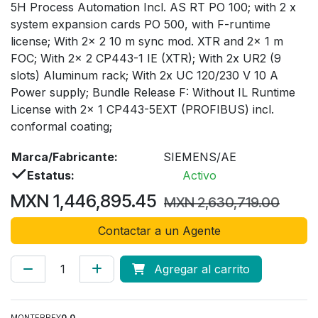
5H Process Automation Incl. AS RT PO 100; with 2 x
system expansion cards PO 500, with F-runtime
license; With 2x 2 10 m sync mod. XTR and 2x 1 m
FOC; With 2x 2 CP443-1 IE (XTR); With 2x UR2 (9
slots) Aluminum rack; With 2x UC 120/230 V 10 A
Power supply; Bundle Release F: Without IL Runtime
License with 2x 1 CP443-5EXT (PROFIBUS) incl.
conformal coating;
Marca/Fabricante:
SIEMENS/AE
Estatus:
Activo
MXN
1,446,895.45
MXN
2,630,719.00
Contactar a un Agente
Agregar al carrito
MONTERREY
0.0