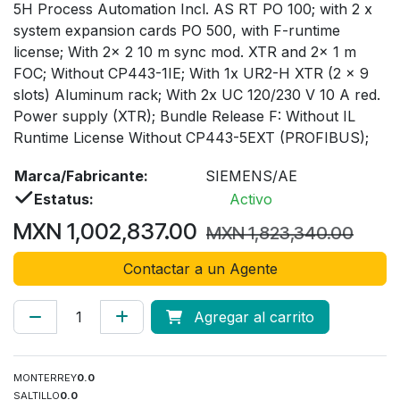
5H Process Automation Incl. AS RT PO 100; with 2 x
system expansion cards PO 500, with F-runtime
license; With 2x 2 10 m sync mod. XTR and 2x 1 m
FOC; Without CP443-1IE; With 1x UR2-H XTR (2 x 9
slots) Aluminum rack; With 2x UC 120/230 V 10 A red.
Power supply (XTR); Bundle Release F: Without IL
Runtime License Without CP443-5EXT (PROFIBUS);
Marca/Fabricante:
SIEMENS/AE
Estatus:
Activo
MXN
1,002,837.00
MXN
1,823,340.00
Contactar a un Agente
Agregar al carrito
MONTERREY
0.0
SALTILLO
0.0