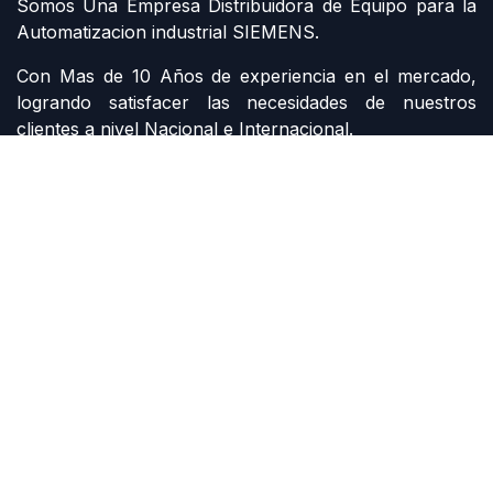
Somos Una Empresa Distribuidora de Equipo para la
Automatizacion industrial SIEMENS.
Con Mas de 10 Años de experiencia en el mercado,
logrando satisfacer las necesidades de nuestros
clientes a nivel Nacional e Internacional.
Contáctenos
Contáctenos
siemens@grupomi.com.mx
+52 81 1228 7734
Derechos de autor G MONTERREY INDUSTRIAL