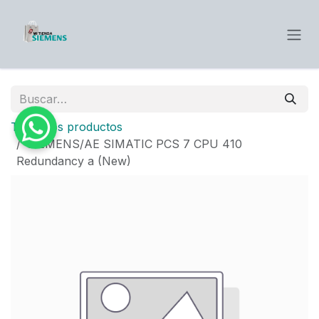
Ir al contenido
Todos los productos
SIEMENS/AE SIMATIC PCS 7 CPU 410
Redundancy a (New)