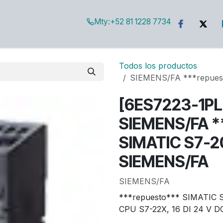
Mty:
+52 81 1228 7734
g
Todos los productos
SIEMENS/FA ***repuest
[6ES7223-1P
SIEMENS/FA *
SIMATIC S7-20
SIEMENS/FA
SIEMENS/FA
***repuesto*** SIMATIC S7
CPU S7-22X, 16 DI 24 V DC,