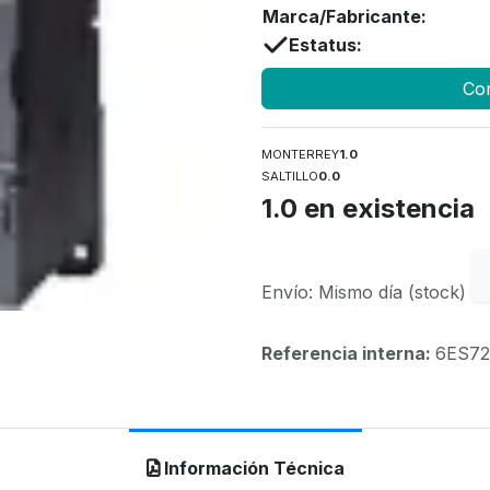
Marca/Fabricante:
Estatus:
Con
MONTERREY
1.0
SALTILLO
0.0
1.0
en existencia
Envío: Mismo día (stock)
Referencia interna:
6ES72
Información Técnica