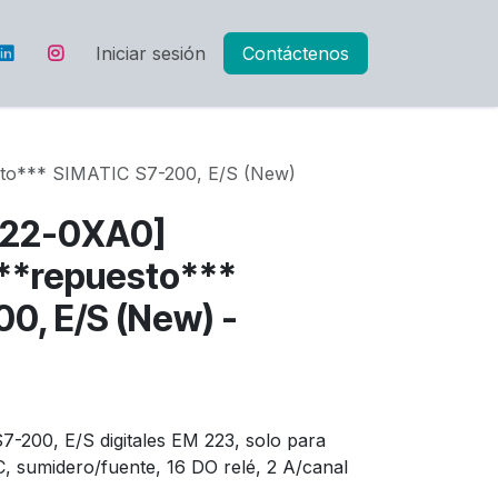
Iniciar sesión
Contáctenos
o*** SIMATIC S7-200, E/S (New)
L22-0XA0]
**repuesto***
0, E/S (New) -
-200, E/S digitales EM 223, solo para
 sumidero/fuente, 16 DO relé, 2 A/canal