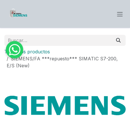
Ir al contenido
Todos los productos
SIEMENS/FA ***repuesto*** SIMATIC S7-200,
E/S (New)