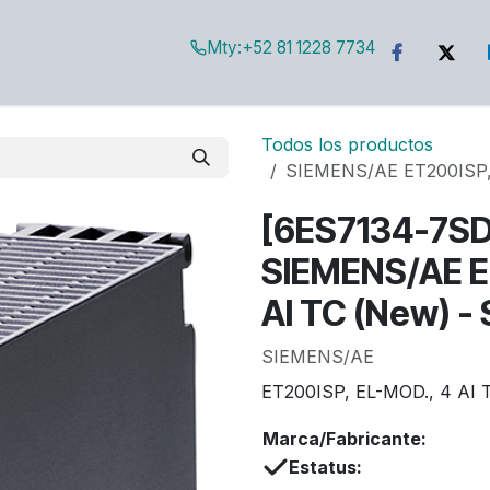
Mty:
+52 81 1228 7734
g
Todos los productos
SIEMENS/AE ET200ISP,
[6ES7134-7S
SIEMENS/AE E
AI TC (New) -
SIEMENS/AE
ET200ISP, EL-MOD., 4 AI 
Marca/Fabricante:
Estatus: