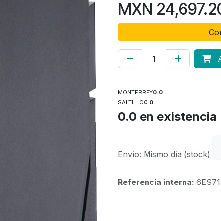
MXN
24,697.2
Con
A
MONTERREY
0.0
SALTILLO
0.0
0.0
en existencia
Envío: Mismo día (stock)
Referencia interna:
6ES71