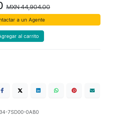
0
MXN
44,904.00
tactar a un Agente
gregar al carrito
34-7SD00-0AB0