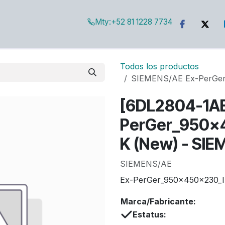
Mty:
+52 81 1228 7734
g
Todos los productos
SIEMENS/AE Ex-PerGer
[6DL2804-1AE
PerGer_950x
K (New) - SI
SIEMENS/AE
Ex-PerGer_950x450x230_I
Marca/Fabricante:
Estatus: