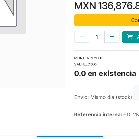
MXN
136,876.
Con
A
MONTERREY
0.0
SALTILLO
0.0
0.0
en existencia
Envío: Mismo día (stock)
Referencia interna:
6DL28