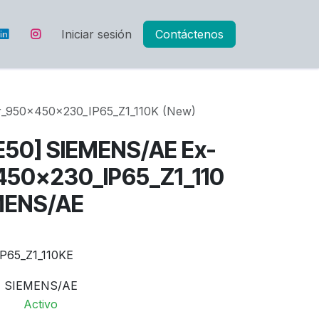
Iniciar sesión
Contáctenos
_950x450x230_IP65_Z1_110K (New)
50] SIEMENS/AE Ex-
450x230_IP65_Z1_110
EMENS/AE
P65_Z1_110KE
SIEMENS/AE
Activo