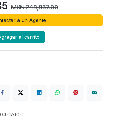
85
MXN
248,867.00
tactar a un Agente
gregar al carrito
04-1AE50