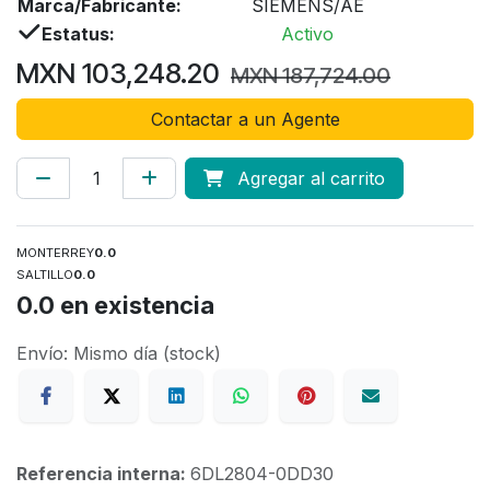
Marca/Fabricante:
SIEMENS/AE
Estatus:
Activo
MXN
103,248.20
MXN
187,724.00
Contactar a un Agente
Agregar al carrito
MONTERREY
0.0
SALTILLO
0.0
0.0
en existencia
Envío: Mismo día (stock)
Referencia interna:
6DL2804-0DD30