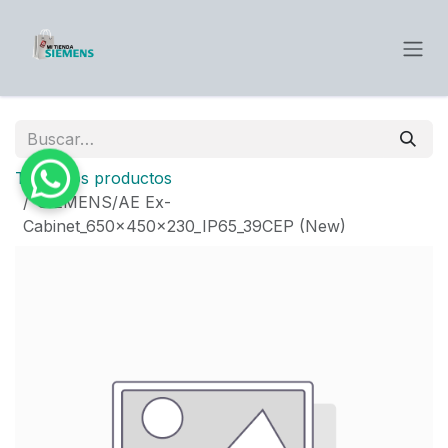
Ir al contenido
Todos los productos
SIEMENS/AE Ex-
Cabinet_650x450x230_IP65_39CEP (New)